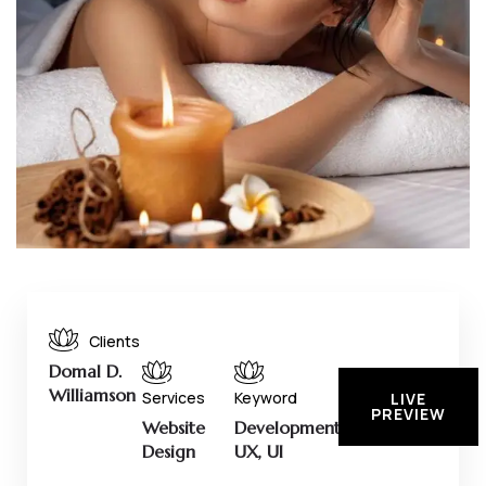
Clients
Domal D.
Williamson
Services
Keyword
LIVE
PREVIEW
Website
Development,
Design
UX, UI